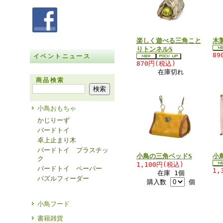
楽しく遊べる三角こと
木
りトンネルS
89
イベントニュース
870円(税込)
在庫切れ
商品検索
小鳥おもちゃ
かじりーず
バードトイ
卓上止まり木
バードトイ プラスチッ
小鳥の三角ベッドS
小
ク
1,100円(税込)
バードトイ ペーパー
1,
在庫 1個
パズルフィーダー
購入数
個
小鳥フード
書籍雑貨