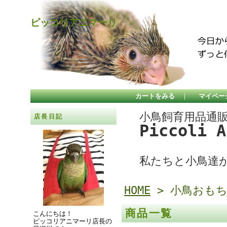
ピッコリアニマーリ
カートをみる
｜
マイペー
小鳥飼育用品通
店長日記
Piccoli 
私たちと小鳥達
HOME
> 小鳥おも
商品一覧
こんにちは！
ピッコリアニマーリ店長の