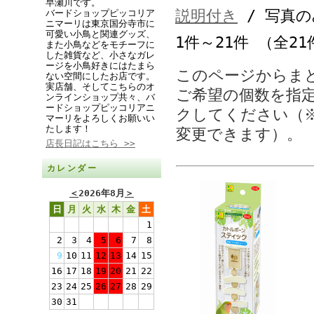
早瀬川です。
説明付き
/ 写真の
バードショップピッコリア
ニマーリは東京国分寺市に
可愛い小鳥と関連グッズ、
1件～21件 （全21
また小鳥などをモチーフに
した雑貨など、小さなガレ
ージを小鳥好きにはたまら
このページからま
ない空間にしたお店です。
実店舗、そしてこちらのオ
ご希望の個数を指
ンラインショップ共々、バ
ードショップピッコリアニ
クしてください（
マーリをよろしくお願いい
たします！
変更できます）。
店長日記はこちら >>
カレンダー
＜
2026年8月
＞
日
月
火
水
木
金
土
1
2
3
4
5
6
7
8
9
10
11
12
13
14
15
16
17
18
19
20
21
22
23
24
25
26
27
28
29
30
31