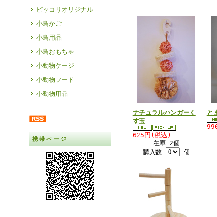
ピッコリオリジナル
小鳥かご
小鳥用品
小鳥おもちゃ
小動物ケージ
小動物フード
小動物用品
ナチュラルハンガーく
と
す玉
99
625円(税込)
携帯ページ
在庫 2個
購入数
個