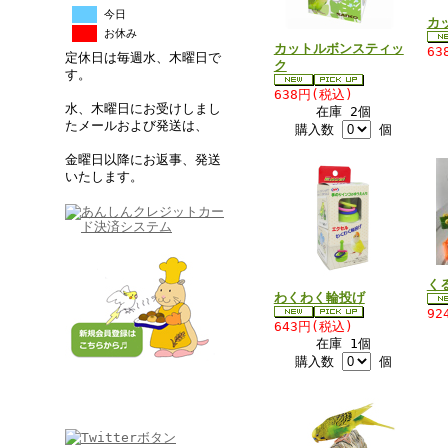
今日
カ
お休み
カットルボンスティッ
63
定休日は毎週水、木曜日で
ク
す。
638円(税込)
水、木曜日にお受けしまし
在庫 2個
たメールおよび発送は、
購入数
個
金曜日以降にお返事、発送
いたします。
く
わくわく輪投げ
92
643円(税込)
在庫 1個
購入数
個