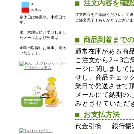
■ 注文内容を確
今日
お休み
注文内容をご確認ください。間違
定休日は毎週水、木曜日で
ご注文完了！ありがとうございま
す。
水、木曜日にお受けしまし
たメールおよび発送は、
■ 商品到着まで
金曜日以降にお返事、発送
通常在庫がある商
いたします。
ご注文から2～3営
ージに関しまして
せし、商品チェッ
業日で発送させて
メールにて納期の
みとさせていただ
■ お支払方法
代金引換 銀行振