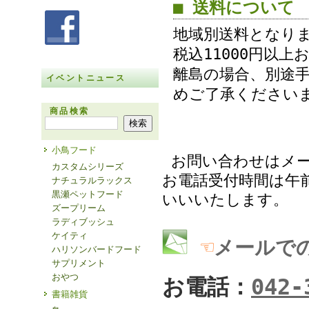
■ 送料について
地域別送料となり
税込11000円以
離島の場合、別途
イベントニュース
めご了承ください
商品検索
小鳥フード
お問い合わせはメ
カスタムシリーズ
お電話受付時間は午前
ナチュラルラックス
黒瀬ペットフード
いいいたします。
ズープリーム
ラディブッシュ
ケイティ
☜
メールで
ハリソンバードフード
サプリメント
おやつ
お電話：
042-
書籍雑貨