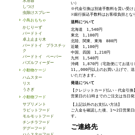
水浴器
い）
しつけ
※代金引換は別途手数料を貰い受け
虫除けスプレー
※銀行振込手数料はお客様負担とな
小鳥おもちゃ
送料について
かじりーず
北海道 1,540円
バードトイ
東北 1,100円
卓上止まり木
北陸、関東、東海 880円
バードトイ プラスチッ
近畿 1,100円
ク
中国、四国 1,210円
バードトイ ペーパー
九州 1,540円
パズルフィーダー
沖縄 1,870円（宅急便にてお送
11,,000円以上のお買い上げで、
小動物ケージ
いただきます。
ハムスター
発送について
リス
うさぎ
【クレジットカード払い・代金引換
営業日の11時までのご注文は当日
小動物フード
サプリメント
【上記以外のお支払い方法】
ラビットフード
ご入金を確認した後、1〜2日営業
す。
モルモットフード
チンチラフード
ご連絡先
デグーフード
ハムスターフード