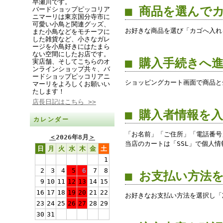
早瀬川です。
■ 商品を選んで
バードショップピッコリア
ニマーリは東京国分寺市に
可愛い小鳥と関連グッズ、
お好きな商品を選び「カゴへ入れ
また小鳥などをモチーフに
した雑貨など、小さなガレ
ージを小鳥好きにはたまら
ない空間にしたお店です。
■ 購入手続きへ
実店舗、そしてこちらのオ
ンラインショップ共々、バ
ードショップピッコリアニ
ショッピングカート画面で商品と
マーリをよろしくお願いい
たします！
店長日記はこちら >>
■ 購入者情報を
カレンダー
「お名前」「ご住所」「電話番号
＜
2026年8月
＞
当店のカートは「SSL」で個人
日
月
火
水
木
金
土
1
2
3
4
5
6
7
8
■ お支払い方法
9
10
11
12
13
14
15
16
17
18
19
20
21
22
お好きなお支払い方法を選択し「
23
24
25
26
27
28
29
30
31