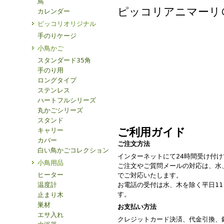
鳥
ピッコリアニマーリ
カレンダー
ピッコリオリジナル
手のりケージ
小鳥かご
スタンダード35角
手のり用
ロングタイプ
ステンレス
ハートフルシリーズ
丸かごシリーズ
スタンド
ご利用ガイド
キャリー
カバー
ご注文方法
白い鳥かごコレクション
インターネットにて24時間受け付
小鳥用品
ご注文やご質問メールの対応は、水
ヒーター
でご対応いたします。
温度計
お電話の受付は水、木を除く平日11：
す。
止まり木
巣材
お支払い方法
エサ入れ
クレジットカード決済、代金引換、