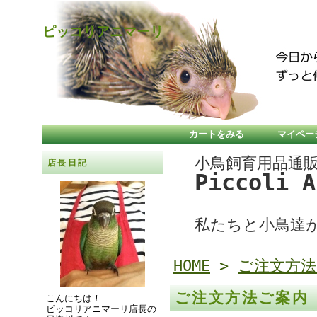
ピッコリアニマーリ
カートをみる
｜
マイペー
小鳥飼育用品通
店長日記
Piccoli 
私たちと小鳥達
HOME
>
ご注文方法
ご注文方法ご案内
こんにちは！
ピッコリアニマーリ店長の