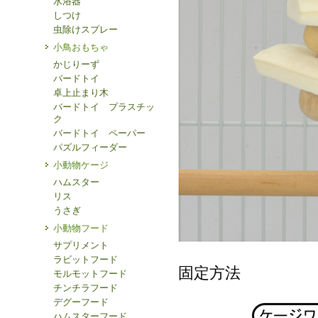
水浴器
しつけ
虫除けスプレー
小鳥おもちゃ
かじりーず
バードトイ
卓上止まり木
バードトイ プラスチッ
ク
バードトイ ペーパー
パズルフィーダー
小動物ケージ
ハムスター
リス
うさぎ
小動物フード
サプリメント
ラビットフード
固定方法
モルモットフード
チンチラフード
デグーフード
ハムスターフード