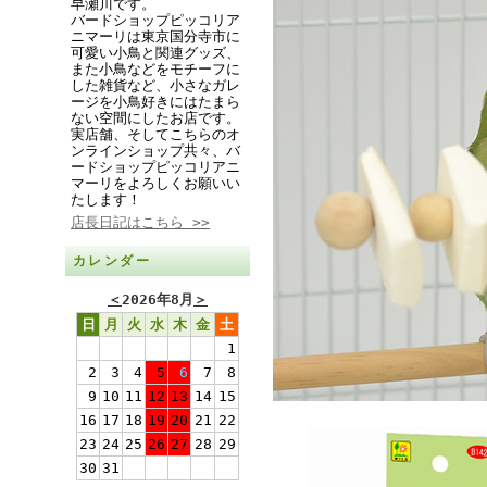
早瀬川です。
バードショップピッコリア
ニマーリは東京国分寺市に
可愛い小鳥と関連グッズ、
また小鳥などをモチーフに
した雑貨など、小さなガレ
ージを小鳥好きにはたまら
ない空間にしたお店です。
実店舗、そしてこちらのオ
ンラインショップ共々、バ
ードショップピッコリアニ
マーリをよろしくお願いい
たします！
店長日記はこちら >>
カレンダー
＜
2026年8月
＞
日
月
火
水
木
金
土
1
2
3
4
5
6
7
8
9
10
11
12
13
14
15
16
17
18
19
20
21
22
23
24
25
26
27
28
29
30
31