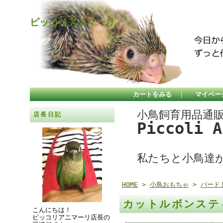
ピッコリアニマーリ
カートをみる
｜
マイペー
小鳥飼育用品通
店長日記
Piccoli 
私たちと小鳥達
HOME
>
小鳥おもちゃ
>
バード
カットルボンス
こんにちは！
ピッコリアニマーリ店長の