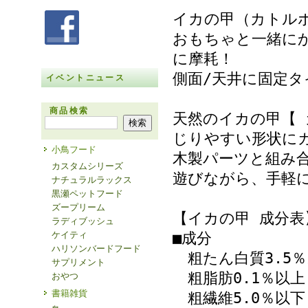
イカの甲（カトル
おもちゃと一緒に
に摩耗！
側面/天井に固定タ
イベントニュース
商品検索
天然のイカの甲【 
じりやすい形状に
小鳥フード
木製パーツと組み
カスタムシリーズ
遊びながら、手軽
ナチュラルラックス
黒瀬ペットフード
ズープリーム
【イカの甲 成分表
ラディブッシュ
ケイティ
■成分
ハリソンバードフード
粗たん白質3.5％
サプリメント
粗脂肪0.1％以上
おやつ
書籍雑貨
粗繊維5.0％以下