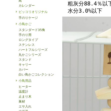
鳥
粗灰分88.4％以
カレンダー
水分3.0%以下
ピッコリオリジナル
手のりケージ
小鳥かご
スタンダード35角
手のり用
ロングタイプ
ステンレス
ハートフルシリーズ
丸かごシリーズ
スタンド
キャリー
カバー
白い鳥かごコレクション
小鳥用品
ヒーター
温度計
止まり木
巣材
エサ入れ