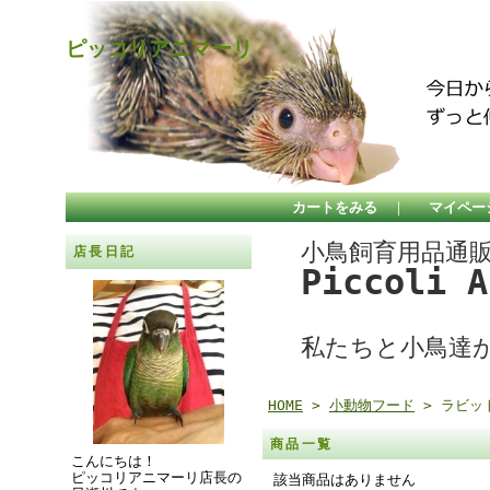
ピッコリアニマーリ
カートをみる
｜
マイペー
小鳥飼育用品通
店長日記
Piccoli 
私たちと小鳥達
HOME
>
小動物フード
> ラビッ
商品一覧
こんにちは！
ピッコリアニマーリ店長の
該当商品はありません