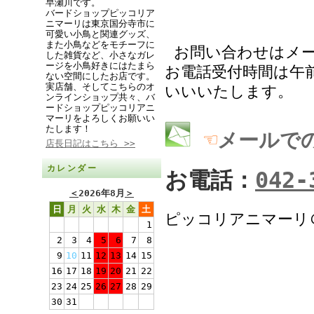
早瀬川です。
バードショップピッコリア
ニマーリは東京国分寺市に
可愛い小鳥と関連グッズ、
また小鳥などをモチーフに
お問い合わせはメ
した雑貨など、小さなガレ
ージを小鳥好きにはたまら
お電話受付時間は午前
ない空間にしたお店です。
実店舗、そしてこちらのオ
いいいたします。
ンラインショップ共々、バ
ードショップピッコリアニ
マーリをよろしくお願いい
たします！
☜
メールで
店長日記はこちら >>
カレンダー
お電話：
042-
＜
2026年8月
＞
日
月
火
水
木
金
土
ピッコリアニマーリ
1
2
3
4
5
6
7
8
9
10
11
12
13
14
15
16
17
18
19
20
21
22
23
24
25
26
27
28
29
30
31