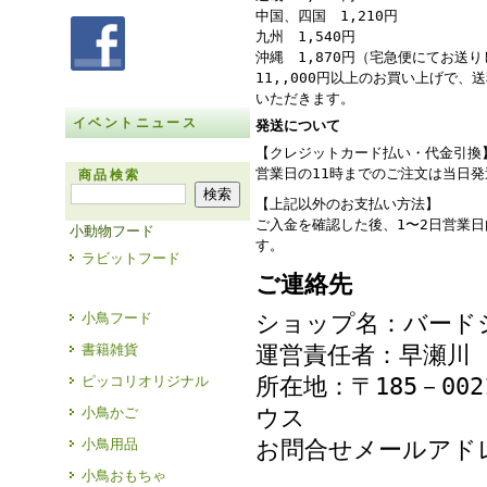
中国、四国 1,210円
九州 1,540円
沖縄 1,870円（宅急便にてお送
11,,000円以上のお買い上げで、
いただきます。
イベントニュース
発送について
【クレジットカード払い・代金引換
営業日の11時までのご注文は当日
商品検索
【上記以外のお支払い方法】
ご入金を確認した後、1〜2日営業
小動物フード
す。
ラビットフード
ご連絡先
小鳥フード
ショップ名：バード
書籍雑貨
運営責任者：早瀬川
ピッコリオリジナル
所在地：〒185－00
小鳥かご
ウス
小鳥用品
お問合せメールア
小鳥おもちゃ