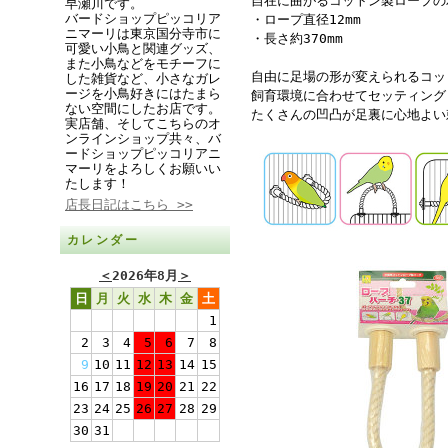
自在に曲がるコットン製ロープの
早瀬川です。
バードショップピッコリア
・ロープ直径12mm
ニマーリは東京国分寺市に
・長さ約370mm
可愛い小鳥と関連グッズ、
また小鳥などをモチーフに
自由に足場の形が変えられるコッ
した雑貨など、小さなガレ
ージを小鳥好きにはたまら
飼育環境に合わせてセッティング
ない空間にしたお店です。
たくさんの凹凸が足裏に心地よい
実店舗、そしてこちらのオ
ンラインショップ共々、バ
ードショップピッコリアニ
マーリをよろしくお願いい
たします！
店長日記はこちら >>
カレンダー
＜
2026年8月
＞
日
月
火
水
木
金
土
1
2
3
4
5
6
7
8
9
10
11
12
13
14
15
16
17
18
19
20
21
22
23
24
25
26
27
28
29
30
31