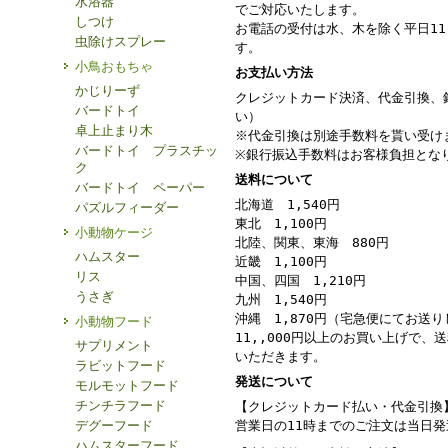
水浴器
でご対応いたします。
しつけ
お電話の受付は水、木を除く平日11：
虫除けスプレー
す。
小鳥おもちゃ
お支払い方法
かじりーず
クレジットカード決済、代金引換、
バードトイ
い）
卓上止まり木
※代金引換は別途手数料を貰い受け
バードトイ プラスチッ
※銀行振込手数料はお客様負担とな
ク
送料について
バードトイ ペーパー
北海道 1,540円
パズルフィーダー
東北 1,100円
小動物ケージ
北陸、関東、東海 880円
ハムスター
近畿 1,100円
リス
中国、四国 1,210円
うさぎ
九州 1,540円
沖縄 1,870円（宅急便にてお送
小動物フード
11,,000円以上のお買い上げで、
サプリメント
いただきます。
ラビットフード
発送について
モルモットフード
チンチラフード
【クレジットカード払い・代金引換
デグーフード
営業日の11時までのご注文は当日
ハムスターフード