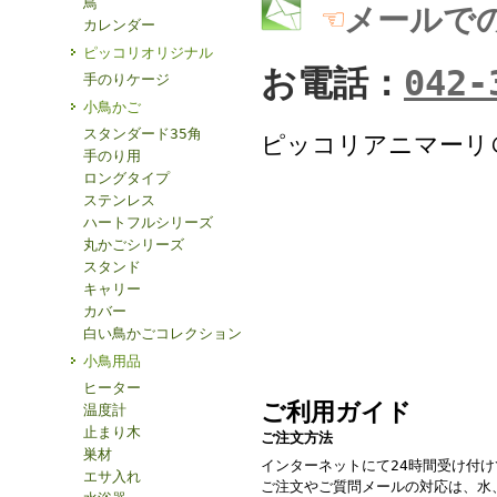
鳥
☜
メールで
カレンダー
ピッコリオリジナル
お電話：
042-
手のりケージ
小鳥かご
スタンダード35角
ピッコリアニマーリ
手のり用
ロングタイプ
ステンレス
ハートフルシリーズ
丸かごシリーズ
スタンド
キャリー
カバー
白い鳥かごコレクション
小鳥用品
ヒーター
ご利用ガイド
温度計
止まり木
ご注文方法
巣材
インターネットにて24時間受け付
エサ入れ
ご注文やご質問メールの対応は、水