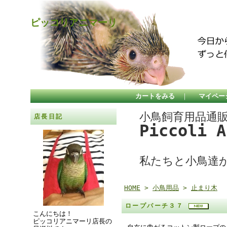
ピッコリアニマーリ
カートをみる
｜
マイペー
小鳥飼育用品通
店長日記
Piccoli 
私たちと小鳥達
HOME
>
小鳥用品
>
止まり木
ロープパーチ３７
こんにちは！
ピッコリアニマーリ店長の