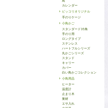
鳥
カレンダー
ピッコリオリジナル
手のりケージ
小鳥かご
スタンダード35角
手のり用
ロングタイプ
ステンレス
ハートフルシリーズ
丸かごシリーズ
スタンド
キャリー
カバー
白い鳥かごコレクション
小鳥用品
ヒーター
温度計
止まり木
巣材
エサ入れ