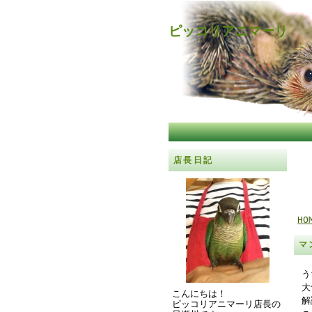
ピッコリアニマーリ
店長日記
HO
マ
う
大
こんにちは！
解
ピッコリアニマーリ店長の