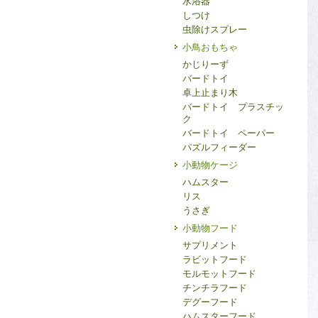
水浴器
しつけ
虫除けスプレー
小鳥おもちゃ
かじりーず
バードトイ
卓上止まり木
バードトイ プラスチッ
ク
バードトイ ペーパー
パズルフィーダー
小動物ケージ
ハムスター
リス
うさぎ
小動物フード
サプリメント
ラビットフード
モルモットフード
チンチラフード
デグーフード
ハムスターフード