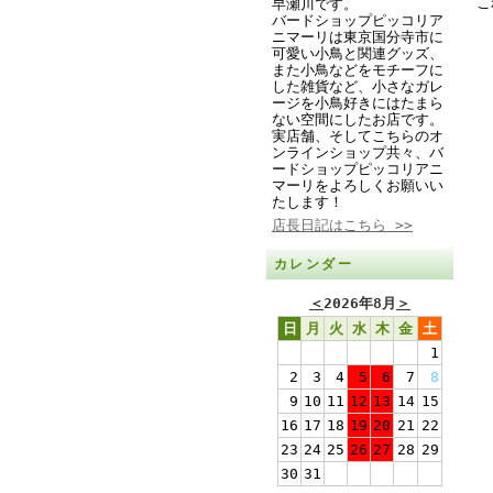
こ
早瀬川です。
バードショップピッコリア
ニマーリは東京国分寺市に
可愛い小鳥と関連グッズ、
また小鳥などをモチーフに
した雑貨など、小さなガレ
ージを小鳥好きにはたまら
ない空間にしたお店です。
実店舗、そしてこちらのオ
ンラインショップ共々、バ
ードショップピッコリアニ
マーリをよろしくお願いい
たします！
店長日記はこちら >>
カレンダー
＜
2026年8月
＞
日
月
火
水
木
金
土
1
2
3
4
5
6
7
8
9
10
11
12
13
14
15
16
17
18
19
20
21
22
23
24
25
26
27
28
29
30
31