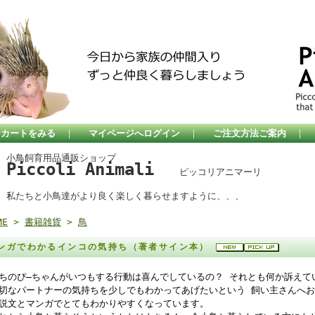
カートをみる
｜
マイページへログイン
｜
ご注文方法ご案内
｜
小鳥飼育用品通販ショップ
Piccoli Animali
ピッコリアニマーリ
私たちと小鳥達がより良く楽しく暮らせますように、、、
ME
>
書籍雑貨
>
鳥
ンガでわかるインコの気持ち（著者サイン本）
ちのぴ―ちゃんがいつもする行動は喜んでしているの？ それとも何か訴えて
切なパートナーの気持ちを少しでもわかってあげたいという 飼い主さんへ
説文とマンガでとてもわかりやすくなっています。