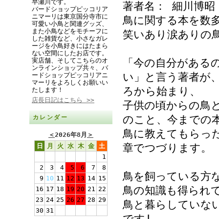
早瀬川です。
著者名： 細川博昭
バードショップピッコリア
ニマーリは東京国分寺市に
鳥に関する本を数
可愛い小鳥と関連グッズ、
また小鳥などをモチーフに
笑いあり涙ありの
した雑貨など、小さなガレ
ージを小鳥好きにはたまら
ない空間にしたお店です。
実店舗、そしてこちらのオ
「今の自分がある
ンラインショップ共々、バ
い」と言う著者が
ードショップピッコリアニ
マーリをよろしくお願いい
ろから始まり、
たします！
店長日記はこちら >>
子供の頃からの鳥
のこと、今までの
カレンダー
鳥に教えてもらっ
＜
2026年8月
＞
章でつづります。
日
月
火
水
木
金
土
1
2
3
4
5
6
7
8
鳥を飼っている方
9
10
11
12
13
14
15
鳥の知識も得られて
16
17
18
19
20
21
22
23
24
25
26
27
28
29
鳥と暮らしていな
30
31
です!