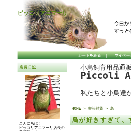
ピッコリアニマーリ
カートをみる
｜
マイペー
小鳥飼育用品通
店長日記
Piccoli 
私たちと小鳥達
HOME
>
書籍雑貨
>
鳥
鳥が好きすぎて、
こんにちは！
ピッコリアニマーリ店長の