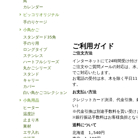
鳥
カレンダー
ピッコリオリジナル
手のりケージ
小鳥かご
スタンダード35角
手のり用
ご利用ガイド
ロングタイプ
ご注文方法
ステンレス
インターネットにて24時間受け付
ハートフルシリーズ
ご注文やご質問メールの対応は、水
丸かごシリーズ
でご対応いたします。
スタンド
お電話の受付は水、木を除く平日11：
キャリー
す。
カバー
お支払い方法
白い鳥かごコレクション
クレジットカード決済、代金引換、
小鳥用品
い）
ヒーター
※代金引換は別途手数料を貰い受け
温度計
※銀行振込手数料はお客様負担とな
止まり木
送料について
巣材
エサ入れ
北海道 1,540円