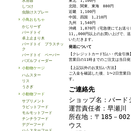
水浴器
東北 1,100円
北陸、関東、東海 880円
しつけ
近畿 1,100円
虫除けスプレー
中国、四国 1,210円
小鳥おもちゃ
九州 1,540円
かじりーず
沖縄 1,870円（宅急便にてお送
バードトイ
11,,000円以上のお買い上げで、
卓上止まり木
いただきます。
バードトイ プラスチッ
発送について
ク
【クレジットカード払い・代金引換
バードトイ ペーパー
営業日の11時までのご注文は当日
パズルフィーダー
【上記以外のお支払い方法】
小動物ケージ
ご入金を確認した後、1〜2日営業
ハムスター
す。
リス
うさぎ
ご連絡先
小動物フード
ショップ名：バード
サプリメント
ラビットフード
運営責任者：早瀬川
モルモットフード
所在地：〒185－00
チンチラフード
ウス
デグーフード
ハムスターフード