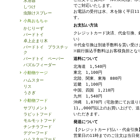
水浴器
でご対応いたします。
しつけ
お電話の受付は水、木を除く平日11：
虫除けスプレー
す。
小鳥おもちゃ
お支払い方法
かじりーず
クレジットカード決済、代金引換、
バードトイ
い）
卓上止まり木
※代金引換は別途手数料を貰い受け
バードトイ プラスチッ
※銀行振込手数料はお客様負担とな
ク
バードトイ ペーパー
送料について
パズルフィーダー
北海道 1,540円
東北 1,100円
小動物ケージ
北陸、関東、東海 880円
ハムスター
近畿 1,100円
リス
中国、四国 1,210円
うさぎ
九州 1,540円
小動物フード
沖縄 1,870円（宅急便にてお送
サプリメント
11,,000円以上のお買い上げで、
いただきます。
ラビットフード
モルモットフード
発送について
チンチラフード
【クレジットカード払い・代金引換
デグーフード
営業日の11時までのご注文は当日
ハムスターフード