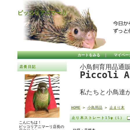
ピッコリアニマーリ
カートをみる
｜
マイペー
小鳥飼育用品通
店長日記
Piccoli 
私たちと小鳥達
HOME
>
小鳥用品
>
止まり木
止り木ストレート15φ（L）
こんにちは！
ピッコリアニマーリ店長の