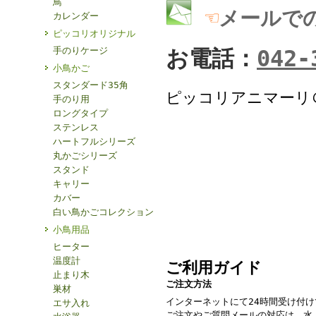
鳥
☜
メールで
カレンダー
ピッコリオリジナル
手のりケージ
お電話：
042-
小鳥かご
スタンダード35角
ピッコリアニマーリ
手のり用
ロングタイプ
ステンレス
ハートフルシリーズ
丸かごシリーズ
スタンド
キャリー
カバー
白い鳥かごコレクション
小鳥用品
ヒーター
温度計
ご利用ガイド
止まり木
ご注文方法
巣材
インターネットにて24時間受け付
エサ入れ
ご注文やご質問メールの対応は、水