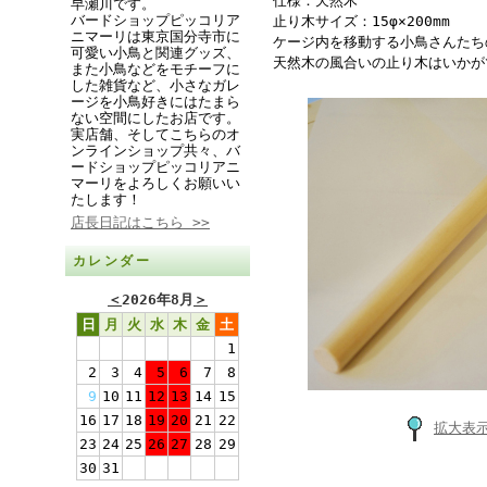
仕様：天然木
早瀬川です。
バードショップピッコリア
止り木サイズ：15φ×200mm
ニマーリは東京国分寺市に
ケージ内を移動する小鳥さんたち
可愛い小鳥と関連グッズ、
天然木の風合いの止り木はいかが
また小鳥などをモチーフに
した雑貨など、小さなガレ
ージを小鳥好きにはたまら
ない空間にしたお店です。
実店舗、そしてこちらのオ
ンラインショップ共々、バ
ードショップピッコリアニ
マーリをよろしくお願いい
たします！
店長日記はこちら >>
カレンダー
＜
2026年8月
＞
日
月
火
水
木
金
土
1
2
3
4
5
6
7
8
9
10
11
12
13
14
15
16
17
18
19
20
21
22
拡大表
23
24
25
26
27
28
29
30
31