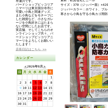
素材：軟質塩化ビニール
早瀬川です。
バードショップピッコリア
サイズ：370（ジッパー面）×420
ニマーリは東京国分寺市に
ジッパーカラー：ホワイト、ブル
可愛い小鳥と関連グッズ、
寒さから小鳥を守る小鳥カゴ用防
また小鳥などをモチーフに
した雑貨など、小さなガレ
ージを小鳥好きにはたまら
ない空間にしたお店です。
実店舗、そしてこちらのオ
ンラインショップ共々、バ
ードショップピッコリアニ
マーリをよろしくお願いい
たします！
店長日記はこちら >>
カレンダー
＜
2026年8月
＞
日
月
火
水
木
金
土
1
2
3
4
5
6
7
8
9
10
11
12
13
14
15
16
17
18
19
20
21
22
23
24
25
26
27
28
29
30
31