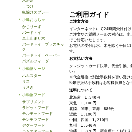
水浴器
しつけ
虫除けスプレー
ご利用ガイド
小鳥おもちゃ
ご注文方法
かじりーず
インターネットにて24時間受け付
バードトイ
ご注文やご質問メールの対応は、水
卓上止まり木
でご対応いたします。
バードトイ プラスチッ
お電話の受付は水、木を除く平日11：
ク
す。
バードトイ ペーパー
お支払い方法
パズルフィーダー
クレジットカード決済、代金引換、
小動物ケージ
い）
ハムスター
※代金引換は別途手数料を貰い受け
リス
※銀行振込手数料はお客様負担とな
うさぎ
送料について
小動物フード
北海道 1,540円
サプリメント
東北 1,100円
ラビットフード
北陸、関東、東海 880円
モルモットフード
近畿 1,100円
チンチラフード
中国、四国 1,210円
デグーフード
九州 1,540円
沖縄 1,870円（宅急便にてお送
ハムスターフード