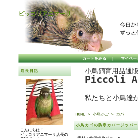
ピッコリアニマーリ
カートをみる
｜
マイペー
小鳥飼育用品通
店長日記
Piccoli 
私たちと小鳥達
HOME
>
小鳥かご
>
カバー
小鳥カゴの防寒カバージッパ
こんにちは！
ピッコリアニマーリ店長の